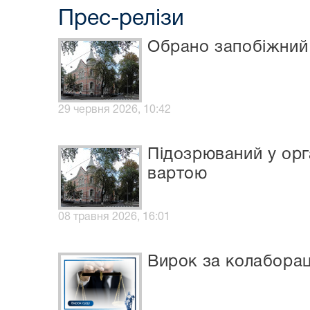
Прес-релізи
Обрано запобіжний 
29 червня 2026, 10:42
Підозрюваний у орг
вартою
08 травня 2026, 16:01
Вирок за колаборац