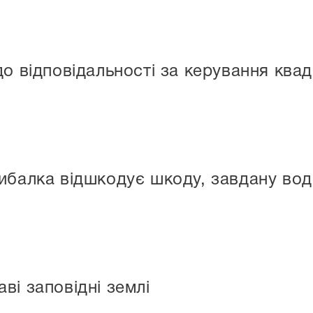
до відповідальності за керування кв
рибалка відшкодує шкоду, завдану во
ві заповідні землі