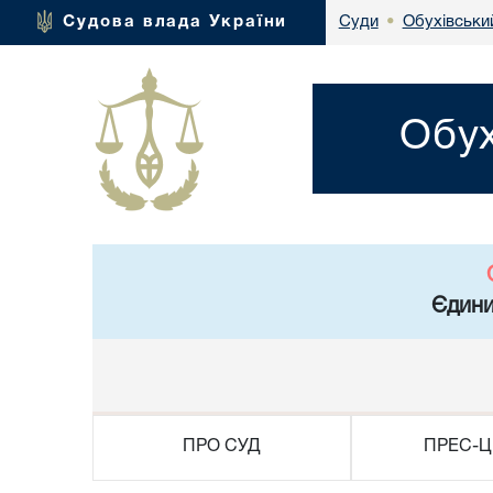
Обухівський
Судова влада України
Суди
•
Обух
Єдини
ПРО СУД
ПРЕС-Ц