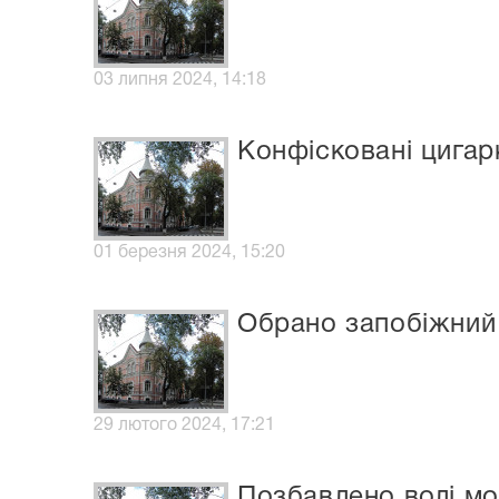
03 липня 2024, 14:18
Конфісковані цигар
01 березня 2024, 15:20
Обрано запобіжний 
29 лютого 2024, 17:21
Позбавлено волі мо