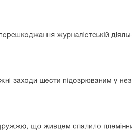
перешкоджання журналістській діяльн
ні заходи шести підозрюваним у неза
дружжю, що живцем спалило племінн