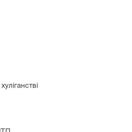
хуліганстві
ДТП