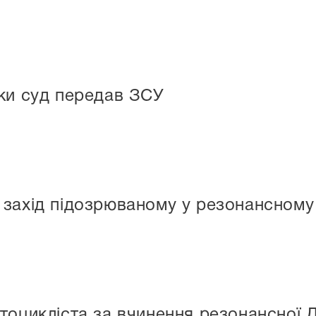
ки суд передав ЗСУ
захід підозрюваному у резонансному 
тоцикліста за вчинення резонансної 