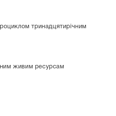
адроциклом тринадцятирічним
дним живим ресурсам