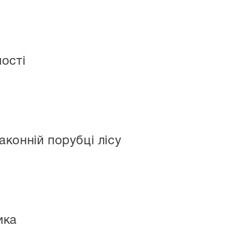
ості
конній порубці лісу
ика