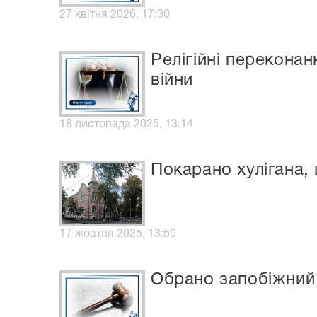
27 квітня 2026, 17:30
Релігійні переконан
війни
18 листопада 2025, 13:14
Покарано хулігана,
17 жовтня 2025, 13:50
Обрано запобіжний 