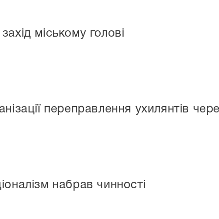
захід міському голові
анізації переправлення ухилянтів чер
іоналізм набрав чинності