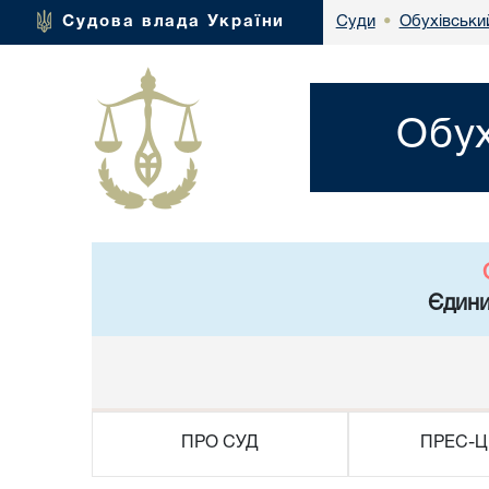
Обухівський
Судова влада України
Суди
•
Обух
Єдини
ПРО СУД
ПРЕС-Ц